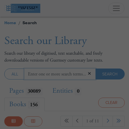
Home
Search
Search our Library
Search our library of digitised, text searchable, and freely
downloadable versions of Guernsey customary law texts.
ALL
SEARCH
Pages
Entities
30089
0
CLEAR
Books
156
1 of 11