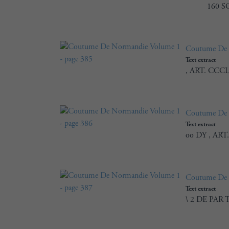
160 SO
Coutume De 
Text extract
, ART. CCC
Coutume De 
Text extract
oo DY , AR
Coutume De 
Text extract
\ 2 DE PAR T