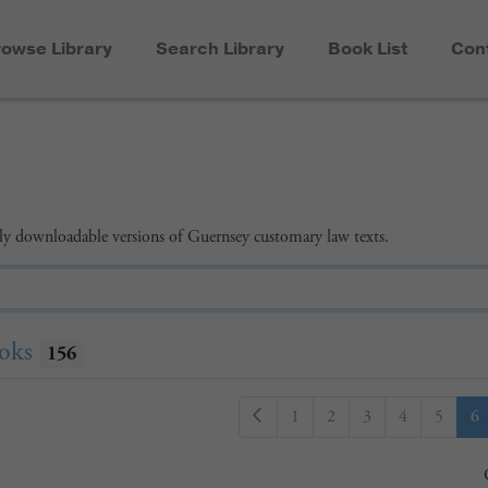
owse Library
Search Library
Book List
Con
reely downloadable versions of Guernsey customary law texts.
oks
156
1
2
3
4
5
6