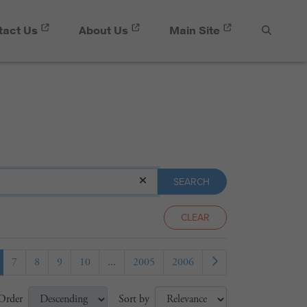
tact Us
About Us
Main Site
SEARCH
SEARCH
CLEAR
7
8
9
10
...
2005
2006
Order
Sort by