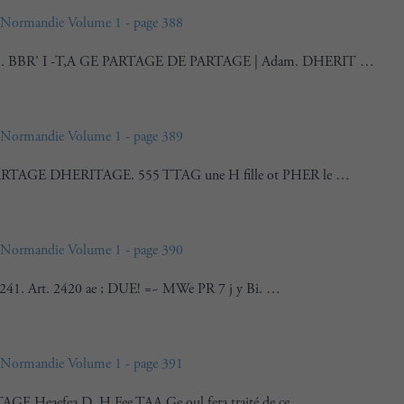
Normandie Volume 1 - page 388
. BBR’ I -T,A GE PARTAGE DE PARTAGE | Adam. DHERIT …
Normandie Volume 1 - page 389
ARTAGE DHERITAGE. 555 TTAG une H fille ot PHER le …
Normandie Volume 1 - page 390
. 241. Art. 2420 ae ; DUE! =~ MWe PR 7 j y Bi. …
Normandie Volume 1 - page 391
GE Heaefea D. H Fee TAA Ge oul fera traité de ce …